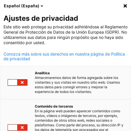
Español (España)
Búsqueda abie
Abri
Cer
Eventos
Ajustes de privacidad
Este sitio web protege su privacidad adhiriéndose al Reglamento
Aquí podrá ver todos los eventos de AHK Uruguay
General de Protección de Datos de la Unión Europea (GDPR). No
utilizaremos sus datos para ningún propósito que no haya sido
consentido por usted.
Conozca más sobre sus derechos en nuestra página de Política
de privacidad
Mostrar filtros y clasificación
Opciones de filtro actualizadas correctamente
Analítica
Almacenaremos datos de forma agregada sobre los
visitantes y sus visitas en nuestro sitio web. Usamos
estos datos para corregir errores y mejorar la
experiencia de todos los visitantes.
Spanish
Contenido de terceros
En la página web pueden aparecer contenidos como
textos, vídeos o imágenes de terceros, por ejemplo,
contenidos de otros sitios web, redes sociales o
plataformas. Como parte del proceso, su dirección IP y
los datos de telemetría son procesados por el