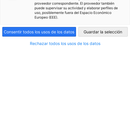
proveedor correspondiente. El proveedor también
puede supervisar su actividad y elaborar perfiles de
Uruguay
uso, posiblemente fuera del Espacio Económico
Europeo (EEE).
Consentir todos los usos de los datos
Guardar la selección
SUSTAINABILITY FORUM AHK
Rechazar todos los usos de los datos
¿Tu futuro será sostenible? ​Una experiencia diferente
EVENTO
está por comenzar.
EVENTO AHK
Regístrese ahora