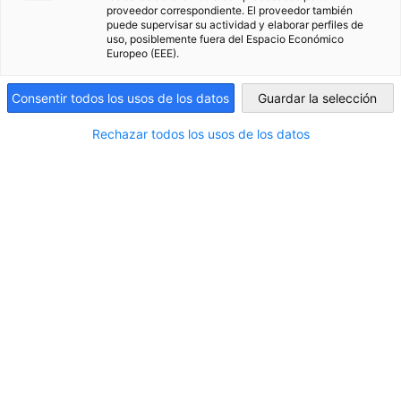
proveedor correspondiente. El proveedor también
puede supervisar su actividad y elaborar perfiles de
Uruguay
uso, posiblemente fuera del Espacio Económico
Europeo (EEE).
Consentir todos los usos de los datos
Guardar la selección
DEMODAY 2026
Rechazar todos los usos de los datos
Durante la jornada se presentaron tres
startups que reflejan la creciente
sofisticación del ecosistema emprendedor
Bri
uruguayo y el impacto que la inteligencia
AHK 
artificial está generando en diversos
fort
sectores productivos
Uru