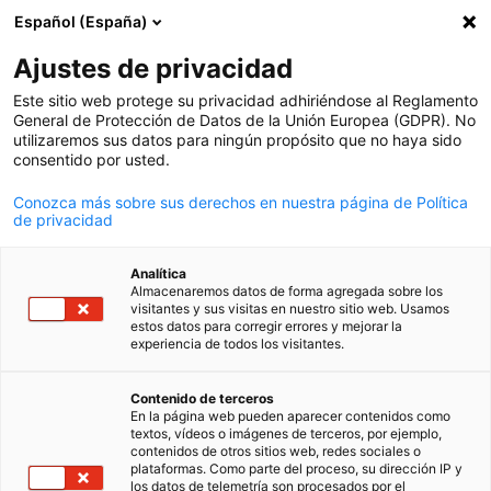
Español (España)
Búsqueda abie
Abri
Cer
Ajustes de privacidad
Este sitio web protege su privacidad adhiriéndose al Reglamento
General de Protección de Datos de la Unión Europea (GDPR). No
utilizaremos sus datos para ningún propósito que no haya sido
consentido por usted.
Conozca más sobre sus derechos en nuestra página de Política
de privacidad
Analítica
Almacenaremos datos de forma agregada sobre los
Reviva nuestros eventos
visitantes y sus visitas en nuestro sitio web. Usamos
estos datos para corregir errores y mejorar la
experiencia de todos los visitantes.
Spanish
Reviva los eventos de AHK Uruguay
Contenido de terceros
En la página web pueden aparecer contenidos como
textos, vídeos o imágenes de terceros, por ejemplo,
contenidos de otros sitios web, redes sociales o
plataformas. Como parte del proceso, su dirección IP y
los datos de telemetría son procesados por el