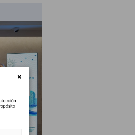
otección
ropósito