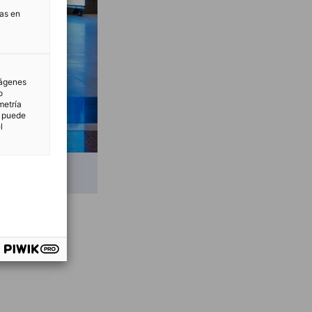
tas en
mágenes
o
metría
n puede
l