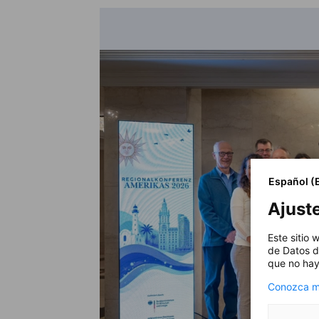
Español (
Ajust
Este sitio
de Datos d
que no hay
Conozca má