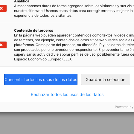
Analítica
Almacenaremos datos de forma agregada sobre los visitantes y sus visi
nuestro sitio web. Usamos estos datos para corregir errores y mejorar la
experiencia de todos los visitantes.
Contenido de terceros
En la página web pueden aparecer contenidos como textos, vídeos o i
de terceros, por ejemplo, contenidos de otros sitios web, redes sociales 
plataformas. Como parte del proceso, su dirección IP y los datos de tele
son procesados por el proveedor correspondiente. El proveedor tambié
supervisar su actividad y elaborar perfiles de uso, posiblemente fuera de
Espacio Económico Europeo (EEE).
Consentir todos los usos de los datos
Guardar la selección
Rechazar todos los usos de los datos
Powered by