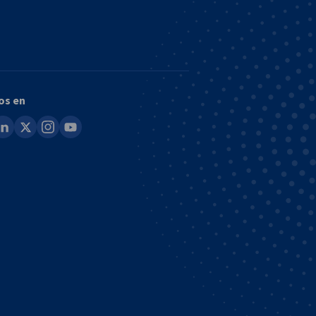
os en
ook
inkedin
x
instagram
youtube
no disponible