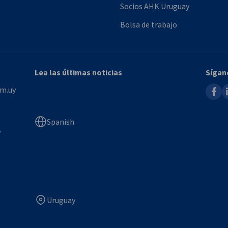
Socios AHK Uruguay
Bolsa de trabajo
Lea las últimas noticias
Sígan
faceb
l
m.uy
Spanish
y
Uruguay
Descripción de la imagen 