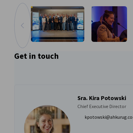
Ir a la imagen anterior
Ampliar imagen
Get in touch
Sra. Kira Potowski
Chief Executive Director
kpotowski@ahkurug.co