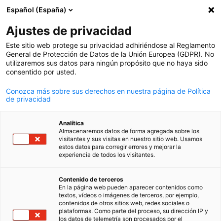
Español (España)
Búsqueda abie
Abri
Cer
Ajustes de privacidad
Este sitio web protege su privacidad adhiriéndose al Reglamento
General de Protección de Datos de la Unión Europea (GDPR). No
utilizaremos sus datos para ningún propósito que no haya sido
consentido por usted.
Conozca más sobre sus derechos en nuestra página de Política
de privacidad
Analítica
Almacenaremos datos de forma agregada sobre los
Download
18/06/2026
visitantes y sus visitas en nuestro sitio web. Usamos
estos datos para corregir errores y mejorar la
experiencia de todos los visitantes.
Mapa de Actores
Spanish
Contenido de terceros
En la página web pueden aparecer contenidos como
En cooperación con la AHK Chile creamos una herramienta
textos, vídeos o imágenes de terceros, por ejemplo,
contenidos de otros sitios web, redes sociales o
dinámica para identificar actores relevantes en Uruguay y Chile,
plataformas. Como parte del proceso, su dirección IP y
activos en el sector de hidrógeno.
los datos de telemetría son procesados por el