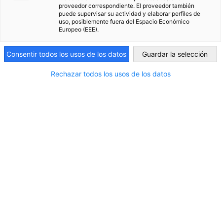
proveedor correspondiente. El proveedor también
puede supervisar su actividad y elaborar perfiles de
Uruguay
uso, posiblemente fuera del Espacio Económico
Europeo (EEE).
Consentir todos los usos de los datos
Guardar la selección
Rechazar todos los usos de los datos
Delegación Colombiaplast
Este evento es uno de los encuentros más relevantes
EVENTO
para las industrias del plástico, caucho, petroquímica,
empaques y envases en la región Andina,
Centroamérica y el Caribe, reuniendo a fabricantes,
proveedores de tecnología, transformadores y
DELEGACIÓN
tomadores de decisión en un mismo espacio de
negocios e innovación.
Regístrese ahora