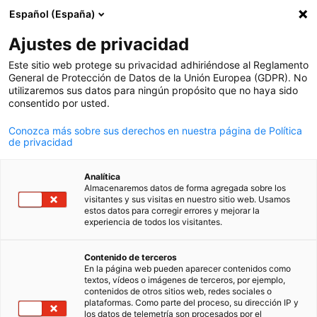
Español (España)
Búsqueda abie
Abri
Cer
Eventos
Ajustes de privacidad
Este sitio web protege su privacidad adhiriéndose al Reglamento
Aquí podrá ver todos los eventos de AHK Uruguay
General de Protección de Datos de la Unión Europea (GDPR). No
utilizaremos sus datos para ningún propósito que no haya sido
consentido por usted.
Conozca más sobre sus derechos en nuestra página de Política
de privacidad
Mostrar filtros y clasificación
Opciones de filtro actualizadas correctamente
Analítica
Almacenaremos datos de forma agregada sobre los
visitantes y sus visitas en nuestro sitio web. Usamos
estos datos para corregir errores y mejorar la
experiencia de todos los visitantes.
Spanish
Contenido de terceros
En la página web pueden aparecer contenidos como
textos, vídeos o imágenes de terceros, por ejemplo,
contenidos de otros sitios web, redes sociales o
plataformas. Como parte del proceso, su dirección IP y
los datos de telemetría son procesados por el