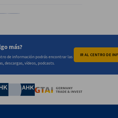
nkedIn
 en X
mpartir en Xing
Copiar URL al portapapeles
lgo más?
IR AL CENTRO DE I
tro de información podrás encontrar las
as, descargas, vídeos, podcasts.
onomía y Energía
Chamber of Commerce and Industry
hamber of Commerce and Industry
AHK.de
Germany Trade & In