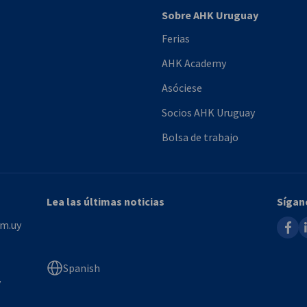
Sobre AHK Uruguay
Ferias
AHK Academy
Asóciese
Socios AHK Uruguay
Bolsa de trabajo
Lea las últimas noticias
Sígan
faceb
l
m.uy
Spanish
y