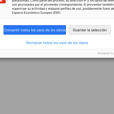
plataformas. Como parte del proceso, su dirección IP y los datos de tele
son procesados por el proveedor correspondiente. El proveedor tambié
supervisar su actividad y elaborar perfiles de uso, posiblemente fuera de
Espacio Económico Europeo (EEE).
Consentir todos los usos de los datos
Guardar la selección
Rechazar todos los usos de los datos
Powered by