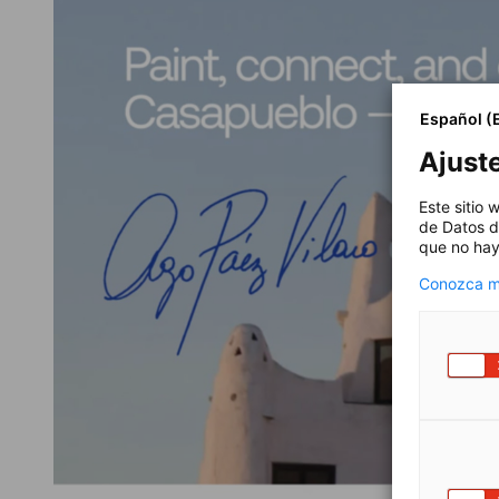
Español (
Ajust
Este sitio
de Datos d
que no hay
Conozca má