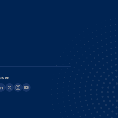
os en
ook
inkedin
x
instagram
youtube