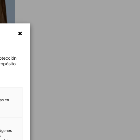
otección
ropósito
tas en
mágenes
o