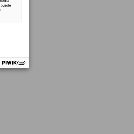
metría
n puede
l