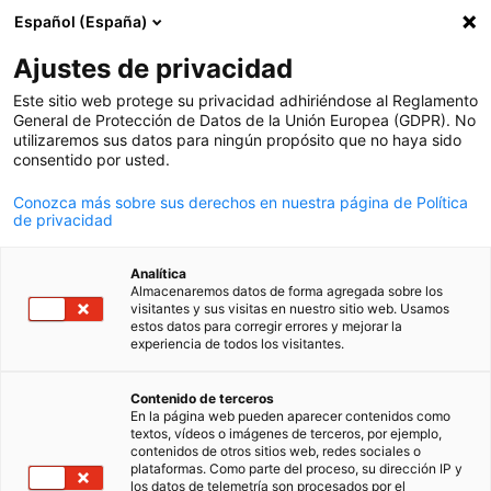
Español (España)
Búsqueda abie
Abri
Cer
Noticias
Ajustes de privacidad
Este sitio web protege su privacidad adhiriéndose al Reglamento
Noticias sobre AHK Uruguay y sus socios
General de Protección de Datos de la Unión Europea (GDPR). No
utilizaremos sus datos para ningún propósito que no haya sido
consentido por usted.
Conozca más sobre sus derechos en nuestra página de Política
de privacidad
Mostrar filtros y clasificación
Opciones de filtro actualizadas correctamente
Analítica
Almacenaremos datos de forma agregada sobre los
visitantes y sus visitas en nuestro sitio web. Usamos
estos datos para corregir errores y mejorar la
experiencia de todos los visitantes.
Spanish
Contenido de terceros
En la página web pueden aparecer contenidos como
textos, vídeos o imágenes de terceros, por ejemplo,
contenidos de otros sitios web, redes sociales o
plataformas. Como parte del proceso, su dirección IP y
los datos de telemetría son procesados por el