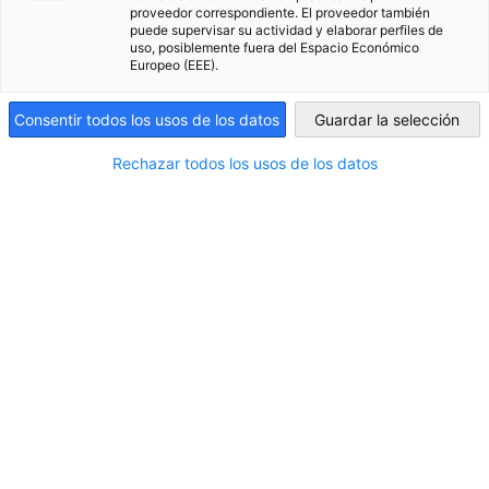
proveedor correspondiente. El proveedor también
Proyecto Tambor de Enertrag
puede supervisar su actividad y elaborar perfiles de
Uruguay
uso, posiblemente fuera del Espacio Económico
Europeo (EEE).
Conozca más sobre la alianza público-privada (PPP)
NOTICIAS
de Enertrag en el marco del programa H2Uppp.
Consentir todos los usos de los datos
Guardar la selección
Rechazar todos los usos de los datos
Leer el artículo completo