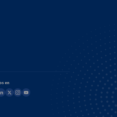
os en
ook
inkedin
x
instagram
youtube