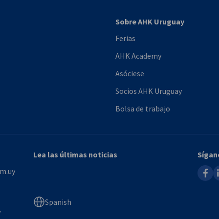
Sobre AHK Uruguay
Ferias
AHK Academy
Asóciese
Socios AHK Uruguay
Bolsa de trabajo
Lea las últimas noticias
Sígan
faceb
l
m.uy
Spanish
y