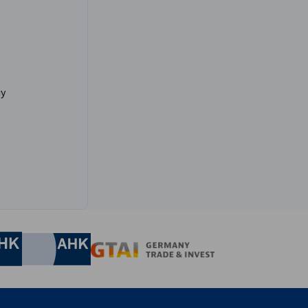
uy
onomía y Energía
Chamber of Commerce and Industry
hamber of Commerce and Industry
AHK.de
Germany Trade & In