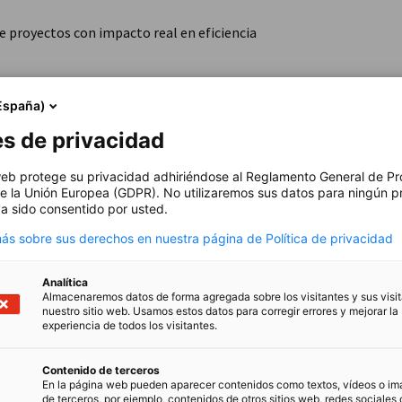
e proyectos con impacto real en eficiencia
España)
es de privacidad
y sesiones online
 web protege su privacidad adhiriéndose al Reglamento General de Pr
 asincrónico
e la Unión Europea (GDPR). No utilizaremos sus datos para ningún p
a sido consentido por usted.
s sobre sus derechos en nuestra página de Política de privacidad
Analítica
Almacenaremos datos de forma agregada sobre los visitantes y sus visi
nuestro sitio web. Usamos estos datos para corregir errores y mejorar la
diploma “European Energy Manager – EUREM
experiencia de todos los visitantes.
a la certificación como Gestor Energético
tar un proyecto que será evaluado por
Contenido de terceros
 del 75% como constancia de la participación
En la página web pueden aparecer contenidos como textos, vídeos o i
de terceros, por ejemplo, contenidos de otros sitios web, redes sociales 