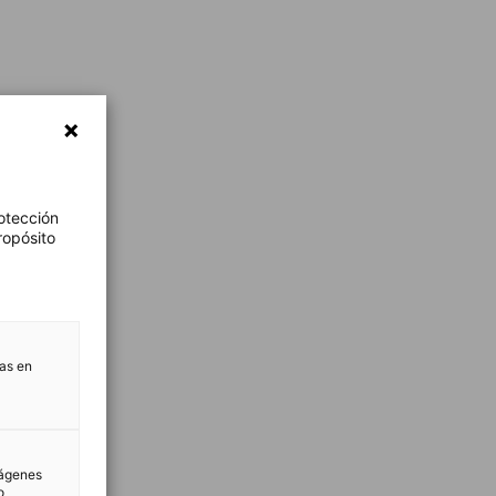
otección
ropósito
tas en
mágenes
o