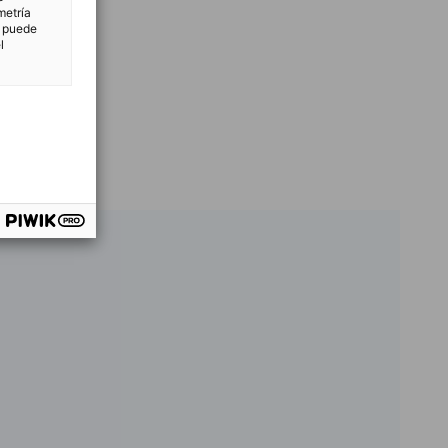
metría
n puede
l