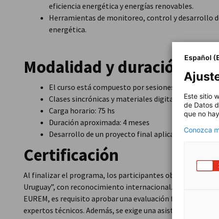
eficiencia energética y energías renovables.
Herramientas de monitoreo, control y desarrollo d
energética.
Español (
Modalidad y duración
Ajust
El curso está compuesto por sesiones presenciales 
Este sitio
Clases sincrónicas y materiales digitales de acceso
de Datos d
Carga horario: 75 hs
que no hay
Duración aproximada: 4 meses
Conozca má
Desarrollo de un proyecto final aplicado
Certificación
Al finalizar el programa, los participantes obtienen el 
Uruguay”, con reconocimiento internacional. Para acceder 
EUREM, es requisito aprobar una evaluación final y presen
expertos técnicos. Además, se exige una asistencia mínima