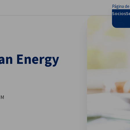
Página de 
rar preferencias
Socios
S
an Energy
EM